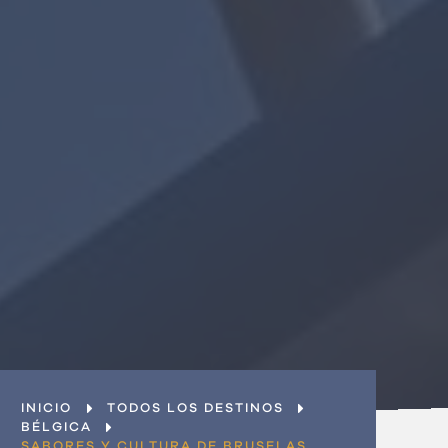
Últimas ofertas
¿Eres una empresa?
Únete al equipo
Contacto
INICIO
TODOS LOS DESTINOS
BÉLGICA
SABORES Y CULTURA DE BRUSELAS