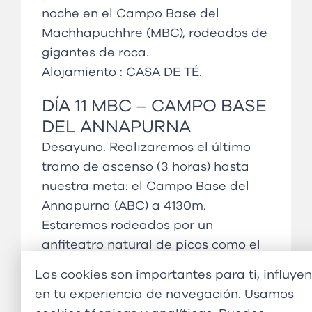
noche en el Campo Base del
Machhapuchhre (MBC), rodeados de
gigantes de roca.
Alojamiento :
CASA DE TÉ
.
DÍA
11 MBC
–
CAMPO BASE
DEL ANNAPURNA
Desayuno. Realizaremos el último
tramo de ascenso (3 horas) hasta
nuestra meta: el Campo Base del
Annapurna (ABC) a 4130m.
Estaremos rodeados por un
anfiteatro natural de picos como el
Gangapurna y el Hiunchuli. Veremos
Las cookies son importantes para ti, influyen
el enorme glaciar del Annapurna y
en tu experiencia de navegación. Usamos
disfrutaremos de un atardecer único