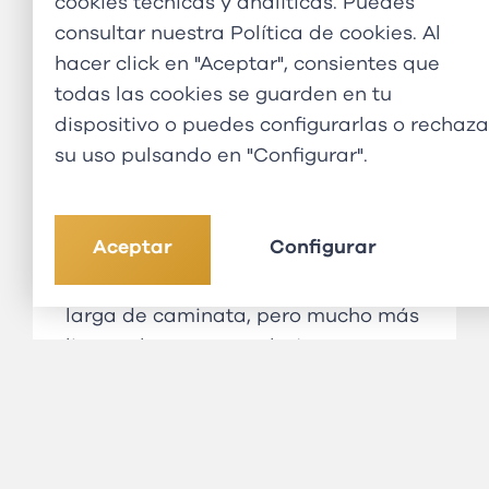
cookies técnicas y analíticas. Puedes
desde el refugio.
consultar nuestra
Política de cookies
. Al
Alojamiento :
CASA DE TÉ
.
hacer click en "Aceptar", consientes que
todas las cookies se guarden en tu
DÍA
12 ABC
–
BAMBOO
dispositivo o puedes configurarlas o rechaza
Desayuno. Tras capturar el
su uso pulsando en "Configurar".
amanecer dorado sobre las
cumbres, iniciaremos el descenso.
Bajaremos por la misma ruta
Aceptar
Configurar
pasando por MBC y Deurali hasta
llegar a Bamboo. Será una jornada
larga de caminata, pero mucho más
ligera al ser cuesta abajo.
Alojamiento :
CASA DE TÉ
.
DÍA
13 BAMBOO
–
JHINU
DANDA