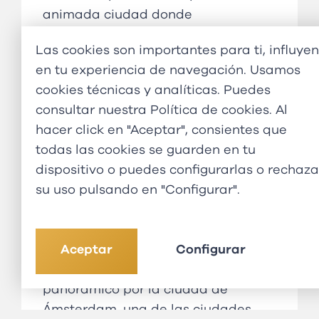
animada ciudad donde
conoceremos algunos de los lugares
Las cookies son importantes para ti, influyen
más emblemáticos, como el
en tu experiencia de navegación. Usamos
Binnenhof (sede del Parlamento
cookies técnicas y analíticas. Puedes
holandés), el Palacio de la Paz y el
consultar nuestra
Política de cookies
. Al
Tribunal Penal Internacional. Tras
hacer click en "Aceptar", consientes que
esta visita panorámica,
todas las cookies se guarden en tu
continuaremos este viaje hacia
dispositivo o puedes configurarlas o rechaza
nuestro destino final, Ámsterdam.
su uso pulsando en "Configurar".
Alojamiento:
LEONARDO ROYAL
AMSTERDAM
DÍA 5 ÁMSTERDAM
Aceptar
Configurar
Comenzaremos el día con un paseo
panorámico por la ciudad de
Ámsterdam, una de las ciudades