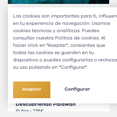
Explorando Visayas & Siargao
Las cookies son importantes para ti, influyen
15 días - 3228€
en tu experiencia de navegación. Usamos
cookies técnicas y analíticas. Puedes
consultar nuestra
Política de cookies
. Al
hacer click en "Aceptar", consientes que
todas las cookies se guarden en tu
dispositivo o puedes configurarlas o rechaza
su uso pulsando en "Configurar".
Aceptar
Configurar
Descubriendo Palawan
10 días - 2716€